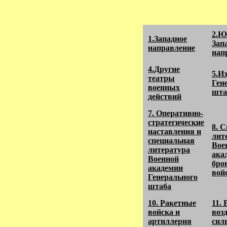
2.Ю
1.Западное
Зап
направление
нап
4.Другие
5.И
театры
Ген
военных
шта
действий
7. Оперативно-
стратегические
8. 
наставления и
лит
специальная
Вое
литература
ака
Военной
бро
академии
вой
Генерального
штаба
10. Ракетные
11. 
войска и
воз
артиллерия
сил