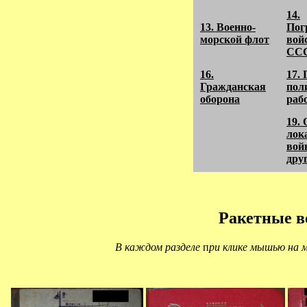
14.
13. Военно-
Пог
морской флот
вой
СС
16.
17.
Гражданская
пол
оборона
раб
19.
лок
вой
дру
Ракетные в
В каждом разделе
п
ри клике мышью на 